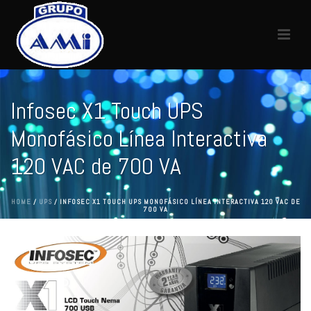
Infosec X1 Touch UPS
Monofásico Línea Interactiva
120 VAC de 700 VA
HOME
/
UPS
/ INFOSEC X1 TOUCH UPS MONOFÁSICO LÍNEA INTERACTIVA 120 VAC DE
700 VA